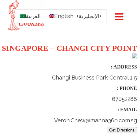
)
الإنجليزية
(
English
العربية
SINGAPORE – CHANGI CITY POINT
ADDRESS :
5 Changi Business Park Central 1
PHONE :
67052288
EMAIL :
Veron.Chew@manna360.com.sg
Get Directions