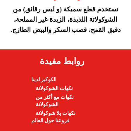
نستخدم قطع سميكة (و ليس رقائق) من
الشوكولاتة اللذيذة، الزبدة غير المملحة،
دقيق القمح، قصب السكر والبيض الطازج.
روابط مفيدة
الكوكيز لدينا
نكهات الشوكولاتة
نكهات مع أكثر من
الشوكولاتة
نكهات بلا شوكولاتة
فروعنا حول العالم